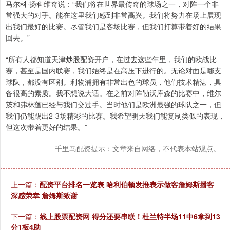
马尔科·扬科维奇说：“我们将在世界最传奇的球场之一，对阵一个非
常强大的对手。能在这里我们感到非常高兴。我们将努力在场上展现
出我们最好的比赛。尽管我们是客场比赛，但我们打算带着好的结果
回去。”
“所有人都知道天津炒股配资开户，在过去这些年里，我们的欧战比
赛，甚至是国内联赛，我们始终是在高压下进行的。无论对面是哪支
球队，都没有区别。利物浦拥有非常出色的球员，他们技术精湛，具
备很高的素质。我不想说大话。在之前对阵勒沃库森的比赛中，维尔
茨和弗林蓬已经与我们交过手。当时他们是欧洲最强的球队之一，但
我们仍能踢出2-3场精彩的比赛。我希望明天我们能复制类似的表现，
但这次带着更好的结果。”
千里马配资提示：文章来自网络，不代表本站观点。
上一篇：
配资平台排名一览表 哈利伯顿发推表示做客詹姆斯播客
深感荣幸 詹姆斯致谢
下一篇：
线上股票配资网 得分还要串联！杜兰特半场11中6拿到13
分1板4助