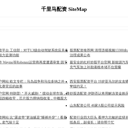
千里马配资 SiteMap
资平台 工信部：对于L3级自动驾驶系统应具备
股票配资推荐网 清理违规视频13300余条
能力监测功能
治理成果公布
Waymo等Robotaxi运营商再度遭遇审查 因干
最安全的杠杆炒股平台官网 新能源汽
充气泵加上补胎液根本堵不住窟窿
户网站 欧文专栏：马岛战争和马拉多纳之外，
西安股票配资平台 19岁亚马尔的女友
比赛背后的故事
🤎纽约见！
户官网 特朗普\＂开火威胁\＂搅动全球市场，降
炒股选配资 伊朗否认将用解冻资金购
股跌幅收窄，芯片股力撑纳指收涨，中概股大
山东配资公司 46家A股公司提示风险
网站 比“露皮带”更油腻是“睡裤外穿”！看着
配资行业四大巨头 看押方志敏的监狱
，老气味十足
纸条后，副省长：请你帮个忙