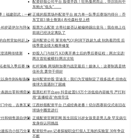
配资炒股公司平台 股债齐跌！狂热戛然而止，华尔街向中
东炮火“低头”……
花季｜福建邵武：一树
正规的股票场外配资平台 效力单一队季后赛场均得分：乔
东艾前3 骑士詹第4 布伦森杜登上榜
诺：40岁诺伊尔与拜仁
股票怎么配资 古蒂社媒否认被穆帅踢出皇马：我在他上任
前就已经决定离队了
”的自然堂如何赶上
温州配资公司 莱克电气Q1利润下跌超九成 别急着恐慌 后
续季度业绩大概率修复
 澄清网传猜测
炒股入门与技巧 KD离开勇士后的季后赛征程：两次没进/
两次首轮被横扫/两次次轮
拓者闯入季后赛 他
杠杆策略 两场附加赛均战至最后！媒体人：这赛制真是绝
佳补充 萧华干得好
在以身作则&每场都
如何配资炒股 雷迪克：我们为艾顿制定了很多战术 但他在
接球方面遇到了困难
一条跳出零和博弈的
股票杠杆平台app 抖音处置6.9万个涉低俗内容账号 严打利
用“直播暗语”色情导流
射门中柱，吉奥瓦尼·
江西炒股配资平台 已成经典老番！切尔西赛前仪式依旧在
球场中圈里进行
交付和销售源自伊朗
正规配资官网官网 医生回应16岁女孩竟是男儿身 罕见病引
发身份认同挑战
快速练功小技巧分享
配资软件app 记者探秘职业打假人王海的实验室 30年争议
不断