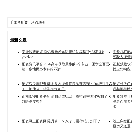
千里马配资
»
站点地图
最新文章
安徽股票配资 腾讯混元发布语音识别模型Hy ASR 3.0
实盘杠杆配
preview
驾驶人接管
配资资讯平台 2026高考录取最惨的2个专业：医学全面雪
正版炒股软件 
崩，多地民办本科招不满
扰应急响应
配资乐股票配资网址 队友调侃库库防守表现：“你把对手吞
配资炒股门
了，把他从口袋里掏出来吧”
我与阿根廷
正规长沙配资平台 诺和诺德CEO：将推进中国业务和全球
配资炒股开
战略深度整合
温表态后美
涨
配资网上配资网 陈丹青：AI来了，罢休吧，别干了
线上实盘配资
显穷又邋遢