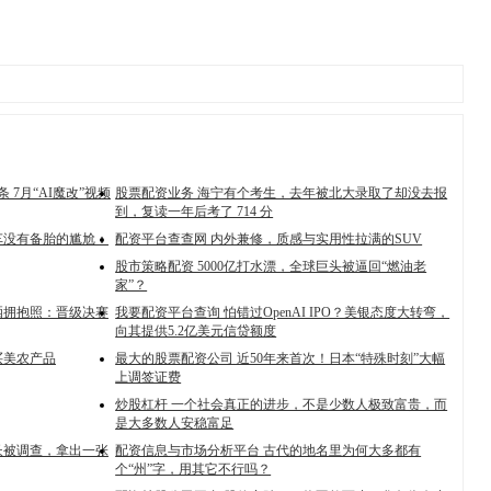
 7月“AI魔改”视频
股票配资业务 海宁有个考生，去年被北大录取了却没去报
到，复读一年后考了 714 分
车没有备胎的尴尬：
配资平台查查网 内外兼修，质感与实用性拉满的SUV
股市策略配资 5000亿打水漂，全球巨头被逼回“燃油老
家”？
晒拥抱照：晋级决赛
我要配资平台查询 怕错过OpenAI IPO？美银态度大转弯，
向其提供5.2亿美元信贷额度
买美农产品
最大的股票配资公司 近50年来首次！日本“特殊时刻”大幅
上调签证费
炒股杠杆 一个社会真正的进步，不是少数人极致富贵，而
是大多数人安稳富足
长被调查，拿出一张
配资信息与市场分析平台 古代的地名里为何大多都有
个“州”字，用其它不行吗？