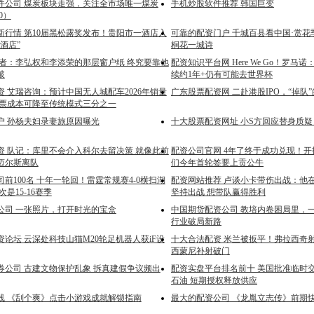
件公司 煤炭板块走强，关注全市场唯一煤炭
手机炒股软件推荐 韩国巨变
20）
新行情 第10届黑松露奖发布！贵阳市一酒店入
可靠的配资门户 千城百县看中国·赏
酒店”
桐花一城诗
记者：李弘权和李添荣的那层窗户纸 终究要靠他
配资知识平台网 Here We Go！罗马
破
续约1年+仍有可能去世界杯
 艾瑞咨询：预计中国无人城配车2026年销量
广东股票配资网 二赴港股IPO，“掉队
，单票成本可降至传统模式三分之一
户 孙杨夫妇录妻旅原因曝光
十大股票配资网址 小S方回应替身质疑
资 队记：库里不会介入科尔去留决策 就像此前
配资公司官网 4年了终于成功兑现！开
迈尔斯离队
们今年首轮签要上贡公牛
前100名 十年一轮回！雷霆常规赛4-0横扫湖
配资网站推荐 卢谈小卡带伤出战：他
是15-16赛季
坚持出战 想带队赢得胜利
公司 一张照片，打开时光的宝盒
中国期货配资公司 教培内卷困局里，
行业破局新路
论坛 云深处科技山猫M20轮足机器人获iF设
十大合法配资 米兰被扳平！弗拉西奇
西蒙尼补射破门
券公司 古建文物保护乱象 拆真建假争议频出
配资实盘平台排名前十 美国批准临时
石油 短期授权释放供应
线 《刮个爽》点击小游戏成就解锁指南
最大的配资公司 《龙胤立志传》前期