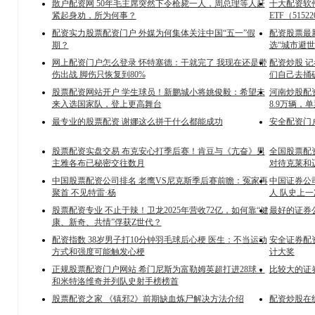
散户配资网 50年毛主席突然下令枪毙一人，周总理等人赶
十大配资软
紧起身劝，所为何事？
ETF（5152
配资实力股票配资门户 外媒为何集体关注中国“五一”假
配资股票最
期？
选“城市避世
网上配资门户怎么登录 怀特塞德：干就完了 我现在还是带
配资炒股 
伤出战 脚伤只恢复到80%
们自己去捅
股票配资网站开户 学生球员！新鹏城小将姚俊毅：希望未
河南炒股配资
来入选国家队，登上更高舞台
8.9万辆
最专业的股票配资 谢娜这么拼干什么都能成功
安全配资门
股票配资实盘交易 布克安心打季后赛！肯豆与《亢奋》男
全国股票配
主雅各布已秘密交往数月
对待克莱和
中国股票配资公司排名 老鹰VS尼克斯季后赛前瞻：冤家再
中国证券公司
聚首 不见特雷·杨
人 队史上一次
股票配资专业 不止于辣！卫龙2025年营收72亿，如何靠“健
最好的证券
康、新奇、共情”俘获Z世代？
配资指数 38岁男子打10分钟羽毛球后心梗 医生：不当运动
安全证券配资
方式和强度可能触发心梗
计大奖
正规股票配资门户网站 希门尼斯为富勒姆英超打进28球，
比较大的证
和米特洛维奇并列队史射手榜榜首
股票配资之家 《镇邪2》前期缺血炼尸解决方法介绍
配资炒股在