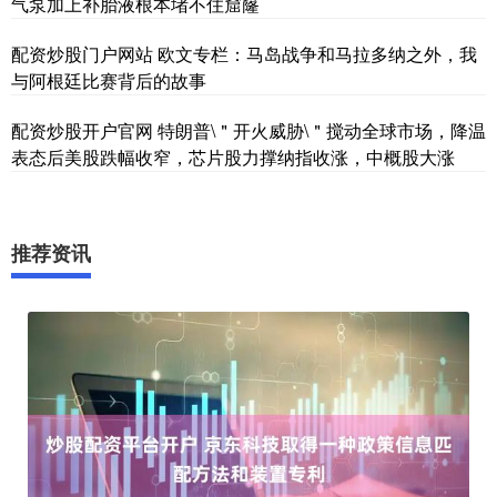
气泵加上补胎液根本堵不住窟窿
配资炒股门户网站 欧文专栏：马岛战争和马拉多纳之外，我
与阿根廷比赛背后的故事
配资炒股开户官网 特朗普\＂开火威胁\＂搅动全球市场，降温
表态后美股跌幅收窄，芯片股力撑纳指收涨，中概股大涨
推荐资讯